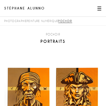
☰
STÉPHANE ALUNNO
PHOTOGRAPHIE
PEINTURE NUMÉRIQUE
POCHOIR
TRAVAUX
À PROPOS
POCHOIR
PORTRAITS
CONTACT