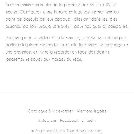
majoritairement masculin de la piraterie des XVIIe et XVIIIe
siècles. Ces figures, entre histoire et légende, se tiennent au
point de bascule de leur époque : elles ont défié les rôles
assignés, parfois jusqu'à se travestir pour naviguer et combattre.
Réalisée pour le festival Cri de Femmes, la série ne prétend pas
parler à la place de ces femmes : elle leur redonne un visage et
une présence, et invite à regarder en face des destins
longtemps relégués aux marges du récit.
Catalogue & vide-atelier
·
Mentions légales
Instagram
·
Facebook
·
LinkedIn
© Stéphane Alunno. Tous droits réservés.